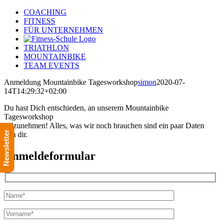
Zum
COACHING
Inhalt
FITNESS
springen
FÜR UNTERNEHMEN
TRIATHLON
MOUNTAINBIKE
TEAM EVENTS
Anmeldung Mountainbike Tagesworkshop
simon
2020-07-
14T14:29:32+02:00
Du hast Dich entschieden, an unserem Mountainbike
Tagesworkshop
teilzunehmen! Alles, was wir noch brauchen sind ein paar Daten
Newsletter
von dir.
Anmeldeformular